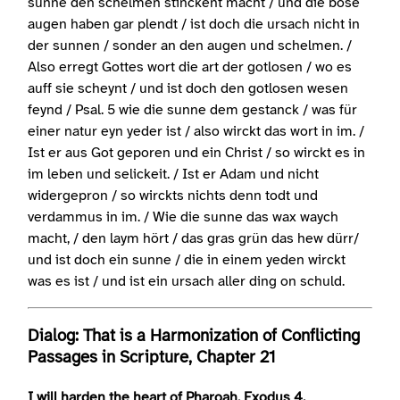
sunne den schelmen stinckent macht / und die böse
augen haben gar plendt / ist doch die ursach nicht in
der sunnen / sonder an den augen und schelmen. /
Also erregt Gottes wort die art der gotlosen / wo es
auff sie scheynt / und ist doch den gotlosen wesen
feynd / Psal. 5 wie die sunne dem gestanck / was für
einer natur eyn yeder ist / also wirckt das wort in im. /
Ist er aus Got geporen und ein Christ / so wirckt es in
im leben und selickeit. / Ist er Adam und nicht
widergepron / so wirckts nichts denn todt und
verdammus in im. / Wie die sunne das wax waych
macht, / den laym hört / das gras grün das hew dürr/
und ist doch ein sunne / die in einem yeden wirckt
was es ist / und ist ein ursach aller ding on schuld.
Dialog: That is a Harmonization of Conflicting
Passages in Scripture, Chapter 21
I will harden the heart of Pharoah, Exodus 4.