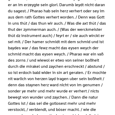
er an im erzeygte sein glori. Darumb leydt nicht daran
du sagest. / Pharao hab sein herz verhert oder sey im
aus dem rath Gottes verhert worden. / Denn was Gott
in uns thüt / das thun wir auch. / Was die axt thüt / das
thut der zymmerman auch. / (Was der werckmeister
thüt dz instrument auch) / feyrt er / sie auch wirckt er
sei mit. / Der hamer schmidt mit dem schmid und ist
baydes war / das fewz macht das eysen weych der
schmid macht das eysen weych. / Pharao war ein vaß
des zorns / und wiewol er etwo von seiner boßheit
durch die mirakel und zaychen erschreckt / abstund /
so ist erdoch bald wider in sin art geraten. / Er mochte
nit warlich von herzen layd tragen uber sein boßheit /
denn das staynen herz ward nicht von im genumen /
sonder ye mehr und mehr wurde er verhert / nicts
bewegt von wunder und zaychen. / Dann die natur
Gottes ist / das sei die gotlosest mehr und mehr
verstockt, / verblendt, und böser macht. / wie die