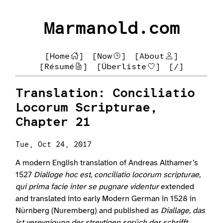
Marmanold.com
[Home
]
[Now
]
[About
]
[Résumé
]
[Überliste
]
[/]
Translation: Conciliatio
Locorum Scripturae,
Chapter 21
Tue, Oct 24, 2017
A modern English translation of Andreas Althamer’s
1527
Dialloge hoc est, conciliatio locorum scripturae,
qui prima facie inter se pugnare videntur
extended
and translated into early Modern German in 1528 in
Nürnberg (Nuremberg) and published as
Diallage, das
ist vereynigung der streytigen sprüch der schrifft,