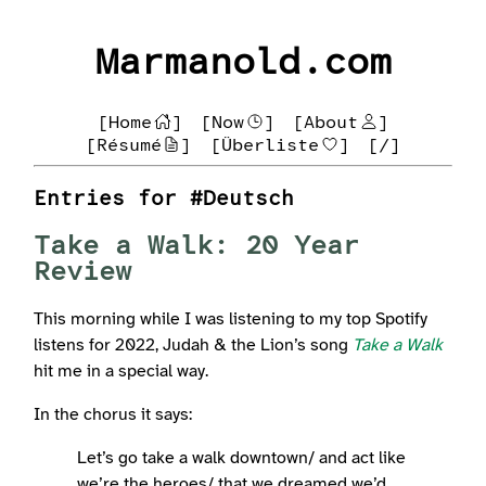
Marmanold.com
[Home
]
[Now
]
[About
]
[Résumé
]
[Überliste
]
[/]
Entries for #Deutsch
Take a Walk: 20 Year
Review
This morning while I was listening to my top Spotify
listens for 2022, Judah & the Lion’s song
Take a Walk
hit me in a special way.
In the chorus it says:
Let’s go take a walk downtown/ and act like
we’re the heroes/ that we dreamed we’d