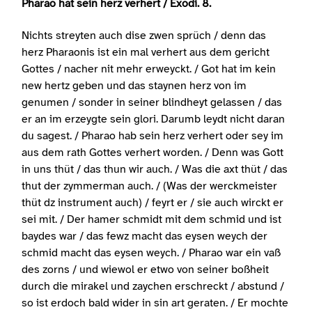
Pharao hat sein herz verhert / Exodi. 8.
Nichts streyten auch dise zwen sprüch / denn das
herz Pharaonis ist ein mal verhert aus dem gericht
Gottes / nacher nit mehr erweyckt. / Got hat im kein
new hertz geben und das staynen herz von im
genumen / sonder in seiner blindheyt gelassen / das
er an im erzeygte sein glori. Darumb leydt nicht daran
du sagest. / Pharao hab sein herz verhert oder sey im
aus dem rath Gottes verhert worden. / Denn was Gott
in uns thüt / das thun wir auch. / Was die axt thüt / das
thut der zymmerman auch. / (Was der werckmeister
thüt dz instrument auch) / feyrt er / sie auch wirckt er
sei mit. / Der hamer schmidt mit dem schmid und ist
baydes war / das fewz macht das eysen weych der
schmid macht das eysen weych. / Pharao war ein vaß
des zorns / und wiewol er etwo von seiner boßheit
durch die mirakel und zaychen erschreckt / abstund /
so ist erdoch bald wider in sin art geraten. / Er mochte