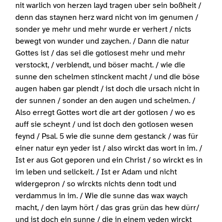
nit warlich von herzen layd tragen uber sein boßheit /
denn das staynen herz ward nicht von im genumen /
sonder ye mehr und mehr wurde er verhert / nicts
bewegt von wunder und zaychen. / Dann die natur
Gottes ist / das sei die gotlosest mehr und mehr
verstockt, / verblendt, und böser macht. / wie die
sunne den schelmen stinckent macht / und die böse
augen haben gar plendt / ist doch die ursach nicht in
der sunnen / sonder an den augen und schelmen. /
Also erregt Gottes wort die art der gotlosen / wo es
auff sie scheynt / und ist doch den gotlosen wesen
feynd / Psal. 5 wie die sunne dem gestanck / was für
einer natur eyn yeder ist / also wirckt das wort in im. /
Ist er aus Got geporen und ein Christ / so wirckt es in
im leben und selickeit. / Ist er Adam und nicht
widergepron / so wirckts nichts denn todt und
verdammus in im. / Wie die sunne das wax waych
macht, / den laym hört / das gras grün das hew dürr/
und ist doch ein sunne / die in einem yeden wirckt