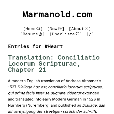
Marmanold.com
[Home
]
[Now
]
[About
]
[Résumé
]
[Überliste
]
[/]
Entries for #Heart
Translation: Conciliatio
Locorum Scripturae,
Chapter 21
A modern English translation of Andreas Althamer’s
1527
Dialloge hoc est, conciliatio locorum scripturae,
qui prima facie inter se pugnare videntur
extended
and translated into early Modern German in 1528 in
Nürnberg (Nuremberg) and published as
Diallage, das
ist vereynigung der streytigen sprüch der schrifft,