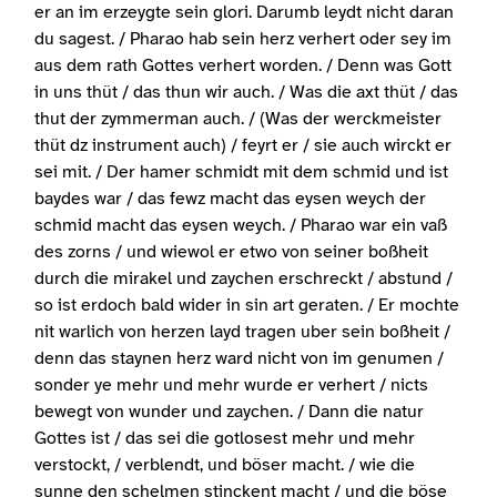
er an im erzeygte sein glori. Darumb leydt nicht daran
du sagest. / Pharao hab sein herz verhert oder sey im
aus dem rath Gottes verhert worden. / Denn was Gott
in uns thüt / das thun wir auch. / Was die axt thüt / das
thut der zymmerman auch. / (Was der werckmeister
thüt dz instrument auch) / feyrt er / sie auch wirckt er
sei mit. / Der hamer schmidt mit dem schmid und ist
baydes war / das fewz macht das eysen weych der
schmid macht das eysen weych. / Pharao war ein vaß
des zorns / und wiewol er etwo von seiner boßheit
durch die mirakel und zaychen erschreckt / abstund /
so ist erdoch bald wider in sin art geraten. / Er mochte
nit warlich von herzen layd tragen uber sein boßheit /
denn das staynen herz ward nicht von im genumen /
sonder ye mehr und mehr wurde er verhert / nicts
bewegt von wunder und zaychen. / Dann die natur
Gottes ist / das sei die gotlosest mehr und mehr
verstockt, / verblendt, und böser macht. / wie die
sunne den schelmen stinckent macht / und die böse