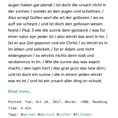
augen haben gar plendt / ist doch die ursach nicht in
der sunnen / sonder an den augen und schelmen. /
Also erregt Gottes wort die art der gotlosen / wo es
auff sie scheynt / und ist doch den gotlosen wesen
feynd / Psal. 5 wie die sunne dem gestanck / was für
einer natur eyn yeder ist / also wirckt das wort in im. /
Ist er aus Got geporen und ein Christ / so wirckt es in
im leben und selickeit. / Ist er Adam und nicht
widergepron / so wirckts nichts denn todt und
verdammus in im. / Wie die sunne das wax waych
macht, / den laym hört / das gras grün das hew dürr/
und ist doch ein sunne / die in einem yeden wirckt
was es ist / und ist ein ursach aller ding on schuld.
Read more...
Posted:
Tue, Oct 24, 2017
, Words: ~900, Reading
Time: 4 min
Tags: #
german
#
deutsch
#
Luther
#
Althamer